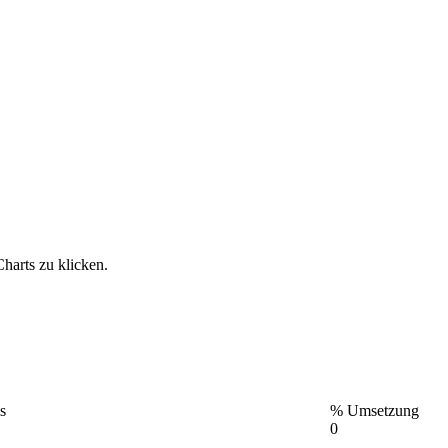
Charts zu klicken.
s
% Umsetzung
0