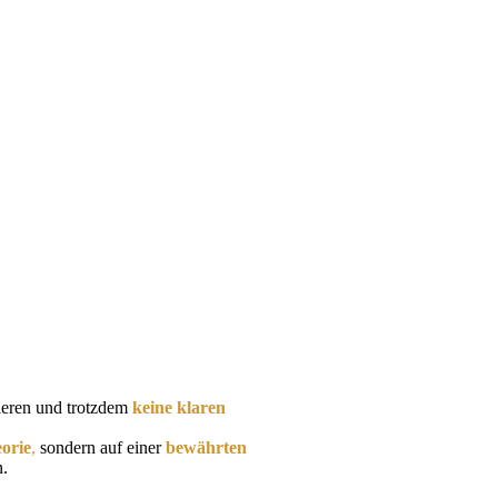
stieren und trotzdem
keine klaren
eorie
,
sondern auf einer
bewährten
n.